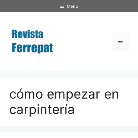
Saltar
Menu
al
contenido
Menú
cómo empezar en
carpintería