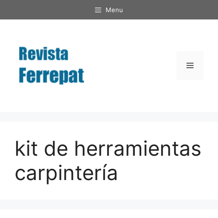
Saltar
Menu
al
contenido
Menú
kit de herramientas
carpintería