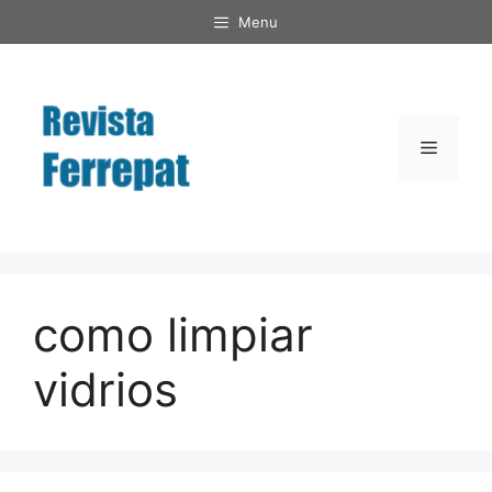
Saltar
Menu
al
contenido
Menú
como limpiar
vidrios