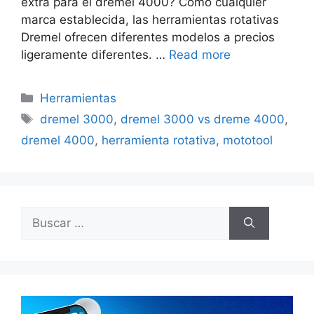
extra para el dremel 4000? Como cualquier
marca establecida, las herramientas rotativas
Dremel ofrecen diferentes modelos a precios
ligeramente diferentes. …
Read more
Categorías
Herramientas
Etiquetas
dremel 3000
,
dremel 3000 vs dreme 4000
,
dremel 4000
,
herramienta rotativa
,
mototool
Buscar: