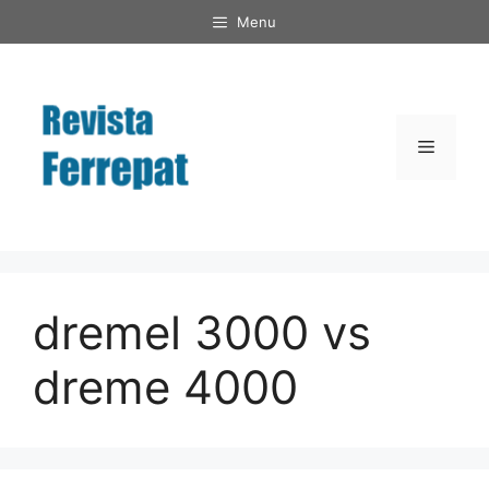
Saltar
Menu
al
contenido
Menú
dremel 3000 vs
dreme 4000