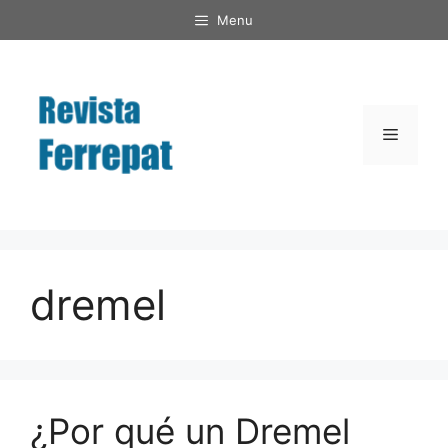
Saltar
Menu
al
contenido
Menú
dremel
¿Por qué un Dremel