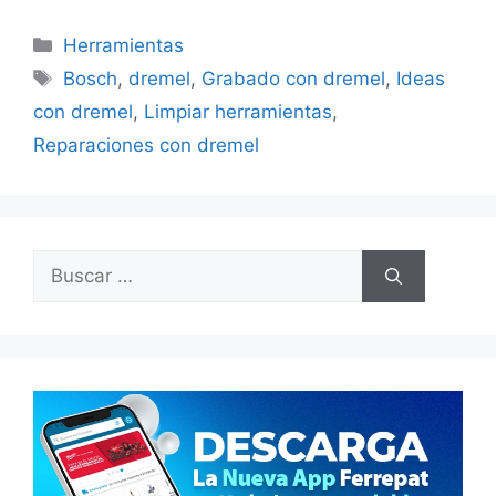
Categorías
Herramientas
Etiquetas
Bosch
,
dremel
,
Grabado con dremel
,
Ideas
con dremel
,
Limpiar herramientas
,
Reparaciones con dremel
Buscar: