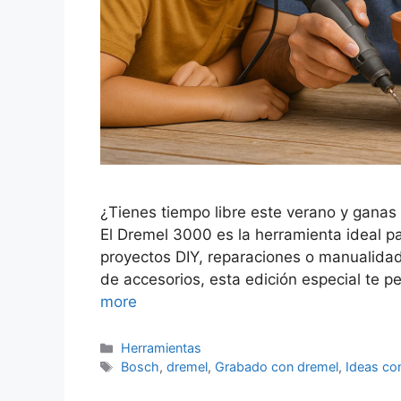
¿Tienes tiempo libre este verano y ganas 
El Dremel 3000 es la herramienta ideal p
proyectos DIY, reparaciones o manualida
de accesorios, esta edición especial te per
more
Categorías
Herramientas
Etiquetas
Bosch
,
dremel
,
Grabado con dremel
,
Ideas co