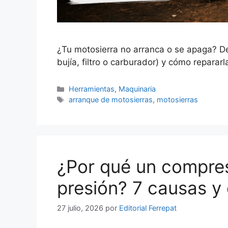
¿Tu motosierra no arranca o se apaga? D
bujía, filtro o carburador) y cómo reparar
Categorías
Herramientas
,
Maquinaria
Etiquetas
arranque de motosierras
,
motosierras
¿Por qué un compres
presión? 7 causas y
27 julio, 2026
por
Editorial Ferrepat