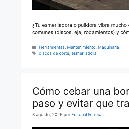
¿Tu esmeriladora o pulidora vibra mucho
comunes (discos, eje, rodamientos) y cóm
Categorías
Herramientas
,
Mantenimiento
,
Maquinaria
Etiquetas
discos de corte
,
esmeriladora
Cómo cebar una bo
paso y evitar que tr
3 agosto, 2026
por
Editorial Ferrepat