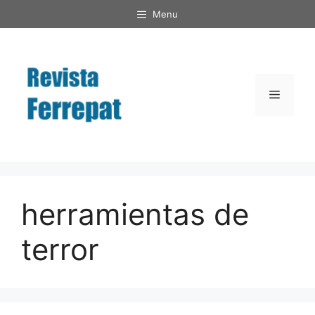
Saltar
Menu
al
contenido
Menú
herramientas de
terror