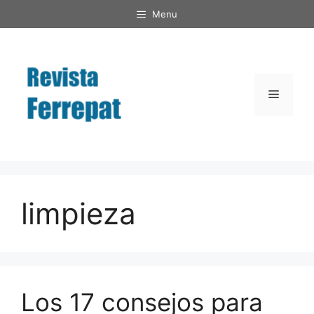
Saltar
Menu
al
contenido
Menú
limpieza
Los 17 consejos para