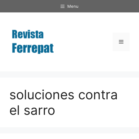
Saltar
Menu
al
contenido
Menú
soluciones contra
el sarro