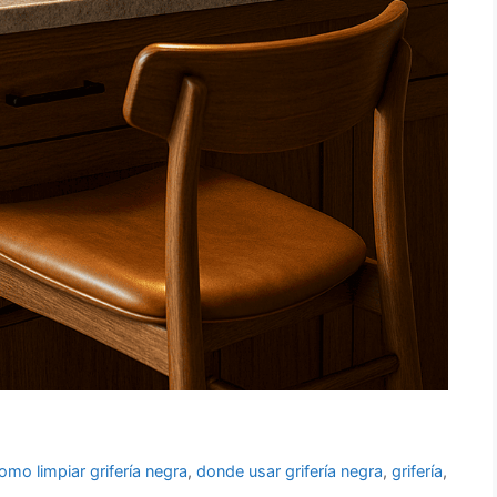
omo limpiar grifería negra
,
donde usar grifería negra
,
grifería
,