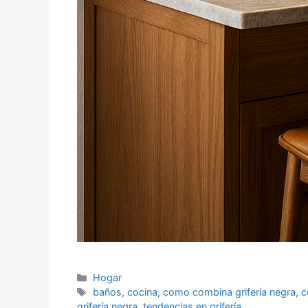
Categorías
Hogar
Etiquetas
baños
,
cocina
,
como combina grifería negra
,
c
grifería negra
,
tendencias en grifería