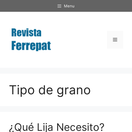
Saltar
Menu
al
contenido
Menú
Tipo de grano
¿Qué Lija Necesito?