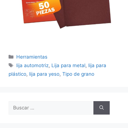
Categorías
Herramientas
Etiquetas
lija automotriz
,
Lija para metal
,
lija para
plástico
,
lija para yeso
,
Tipo de grano
Buscar: