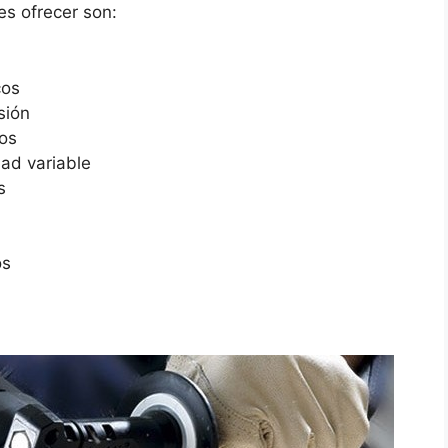
es ofrecer son:
cos
sión
os
ad variable
s
os