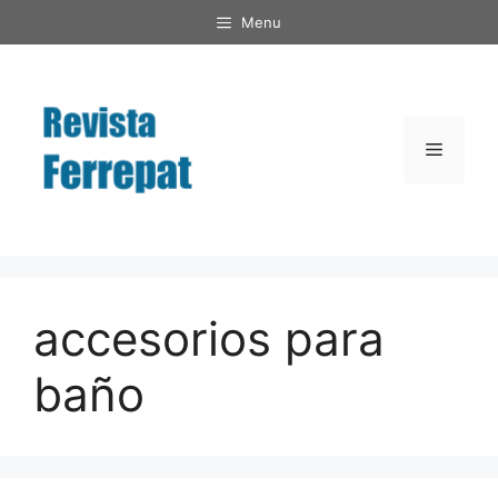
Saltar
Menu
al
contenido
Menú
accesorios para
baño