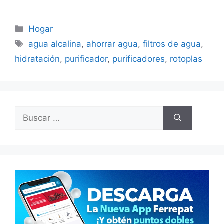
Categorías
Hogar
Etiquetas
agua alcalina
,
ahorrar agua
,
filtros de agua
,
hidratación
,
purificador
,
purificadores
,
rotoplas
Buscar: