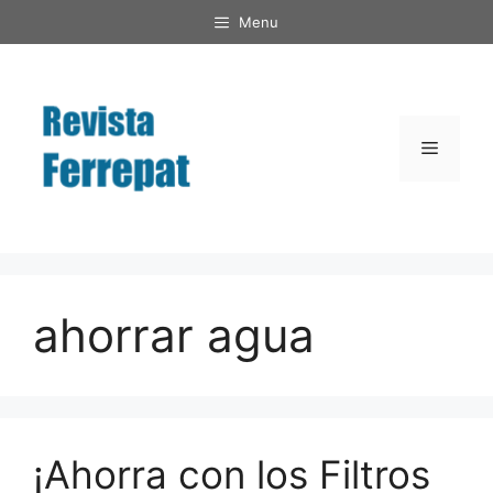
Saltar
Menu
al
contenido
Menú
ahorrar agua
¡Ahorra con los Filtros