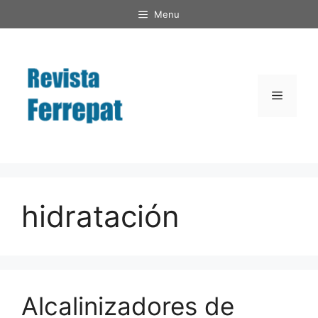
Saltar
Menu
al
contenido
Menú
hidratación
Alcalinizadores de