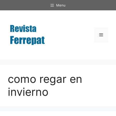
Saltar
Menu
al
contenido
Menú
como regar en
invierno