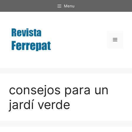
Saltar
Menu
al
contenido
Menú
consejos para un
jardí verde