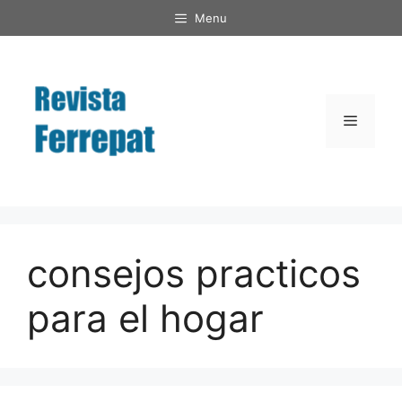
Saltar
Menu
al
contenido
Menú
consejos practicos
para el hogar