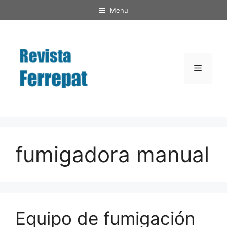
Saltar
Menu
al
contenido
Menú
fumigadora manual
Equipo de fumigación