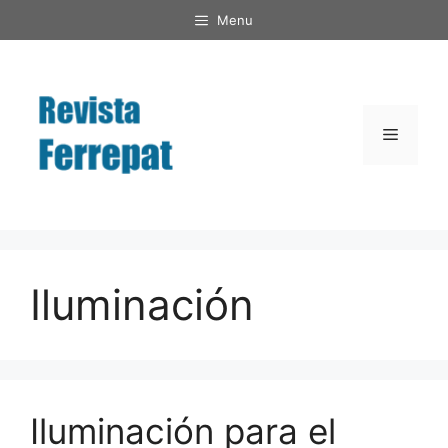
Saltar
Menu
al
contenido
Menú
Iluminación
Iluminación para el