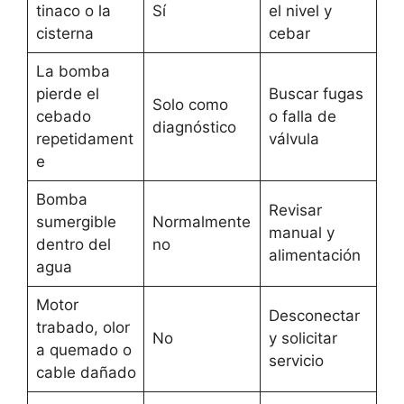
tinaco o la
Sí
el nivel y
cisterna
cebar
La bomba
pierde el
Buscar fugas
Solo como
cebado
o falla de
diagnóstico
repetidament
válvula
e
Bomba
Revisar
sumergible
Normalmente
manual y
dentro del
no
alimentación
agua
Motor
Desconectar
trabado, olor
No
y solicitar
a quemado o
servicio
cable dañado