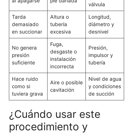
al apagarse
pie dañada
válvula
Tarda
Altura o
Longitud,
demasiado
tubería
diámetro y
en succionar
excesiva
desnivel
Fuga,
No genera
Presión,
desgaste o
presión
impulsor y
instalación
suficiente
tubería
incorrecta
Hace ruido
Nivel de agua
Aire o posible
como si
y condiciones
cavitación
tuviera grava
de succión
¿Cuándo usar este
procedimiento y