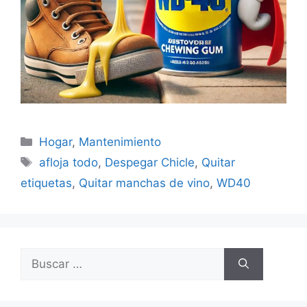
Categorías
Hogar
,
Mantenimiento
Etiquetas
afloja todo
,
Despegar Chicle
,
Quitar
etiquetas
,
Quitar manchas de vino
,
WD40
Buscar: