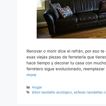
Renovar o morir dice el refrán, por eso te
esas viejas piezas de ferretería que tie
hace tiempo y decorar tu casa con mucho e
ferretero sigue evolucionado, reemplazar 
more
Categorías
Hogar
Etiquetas
árbol navideño ecológico
,
esferas navideñas 