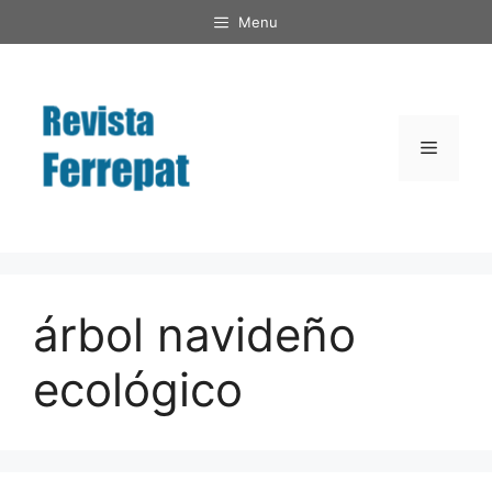
Saltar
Menu
al
contenido
Menú
árbol navideño
ecológico