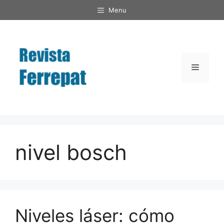
Saltar
Menu
al
contenido
Menú
nivel bosch
Niveles láser: cómo