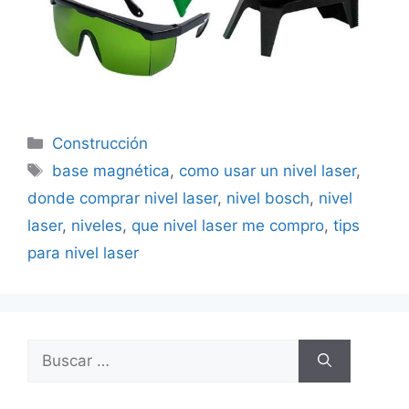
Categorías
Construcción
Etiquetas
base magnética
,
como usar un nivel laser
,
donde comprar nivel laser
,
nivel bosch
,
nivel
laser
,
niveles
,
que nivel laser me compro
,
tips
para nivel laser
Buscar: