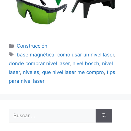
Categorías
Construcción
Etiquetas
base magnética
,
como usar un nivel laser
,
donde comprar nivel laser
,
nivel bosch
,
nivel
laser
,
niveles
,
que nivel laser me compro
,
tips
para nivel laser
Buscar: