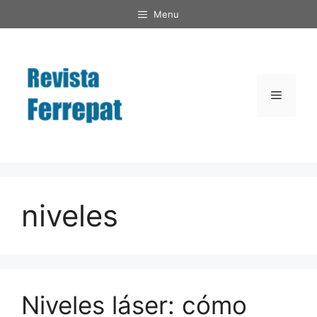
Saltar
Menu
al
contenido
Menú
niveles
Niveles láser: cómo