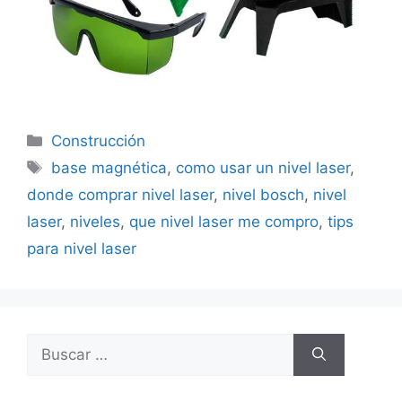
Categorías
Construcción
Etiquetas
base magnética
,
como usar un nivel laser
,
donde comprar nivel laser
,
nivel bosch
,
nivel
laser
,
niveles
,
que nivel laser me compro
,
tips
para nivel laser
Buscar: