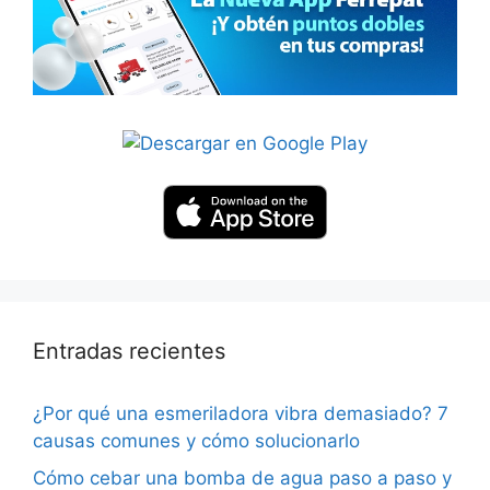
Entradas recientes
¿Por qué una esmeriladora vibra demasiado? 7
causas comunes y cómo solucionarlo
Cómo cebar una bomba de agua paso a paso y