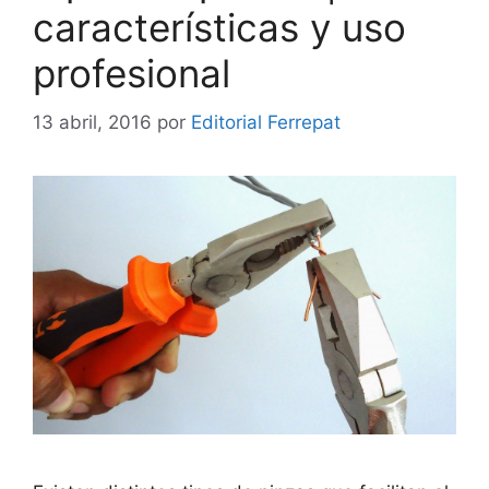
características y uso
profesional
13 abril, 2016
por
Editorial Ferrepat