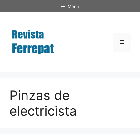
Saltar
Menu
al
contenido
Menú
Pinzas de
electricista