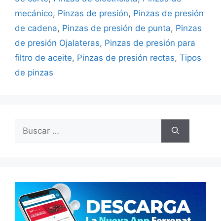
mecánico
,
Pinzas de presión
,
Pinzas de presión
de cadena
,
Pinzas de presión de punta
,
Pinzas
de presión Ojalateras
,
Pinzas de presión para
filtro de aceite
,
Pinzas de presión rectas
,
Tipos
de pinzas
Buscar: