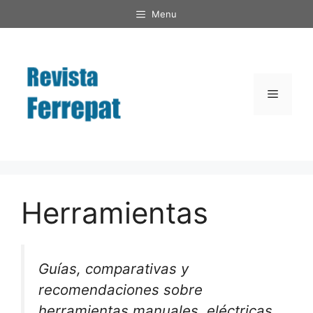
Saltar
Menu
al
contenido
Menú
Herramientas
Guías, comparativas y
recomendaciones sobre
herramientas manuales, eléctricas,