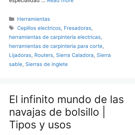
especialidad …
Read more
Categorías
Herramientas
Etiquetas
Cepillos electricos
,
Fresadoras
,
herramientas de carpintería electricas
,
herramientas de carpinteria para corte
,
Lijadoras
,
Routers
,
Sierra Caladora
,
Sierra
sable
,
Sierras de inglete
El infinito mundo de las
navajas de bolsillo |
Tipos y usos