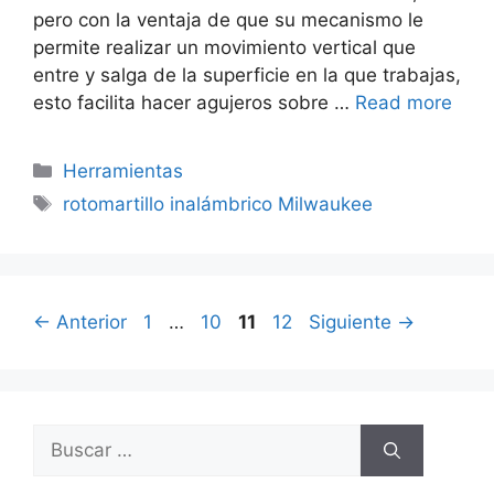
pero con la ventaja de que su mecanismo le
permite realizar un movimiento vertical que
entre y salga de la superficie en la que trabajas,
esto facilita hacer agujeros sobre …
Read more
Categorías
Herramientas
Etiquetas
rotomartillo inalámbrico Milwaukee
Página
Página
Página
Página
←
Anterior
1
…
10
11
12
Siguiente
→
Buscar: